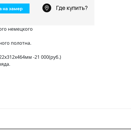
Телефон: +7 495 66
Где купить?
а на замер
Email:
salon@miksal.
ого немецкого
ного полотна.
22х312х464мм -21 000(руб.)
яда.