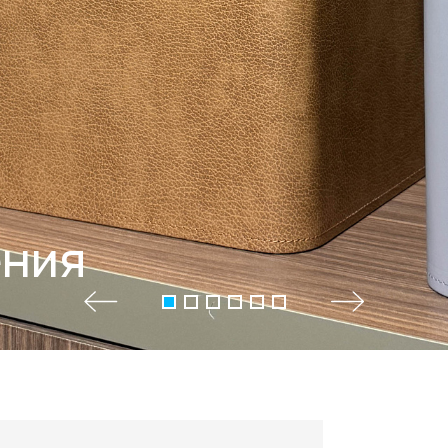
+7 495 66
salon@miks
ения
Белорусская
г. Москва, ул. Бутыр
пн-сб 10:00 - 20:00 (в
(9.05 -выходной)
Посмотреть на кар