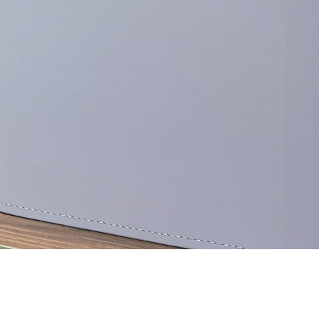
2 87 32
al.ru
ский Вал, д. 32
с 10:00 - 19:00)
те