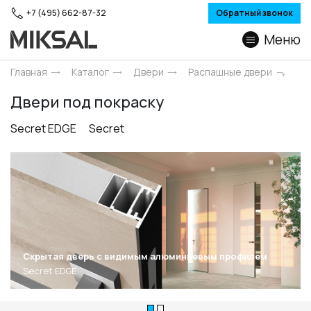
+7 (495) 662-87-32
Обратный звонок
Меню
Главная
Каталог
Двери
Распашные двери
Двери под покраску
Secret EDGE
Secret
Скрытая дверь с видимым алюминиевым профилем
Secret EDGE