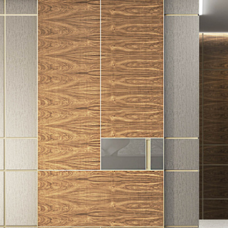
+7 495 66
salon@miks
Белорусская
г. Москва, ул. Бутыр
пн-сб 10:00 - 20:00 (в
(9.05 -выходной)
Посмотреть на кар