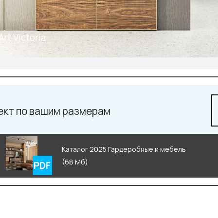
Телефон: +7 495 66
Email:
salon@miksal.
Art Victoria
ект по вашим размерам
Каталог 2025 Гардеробные и мебель
(68 Мб)