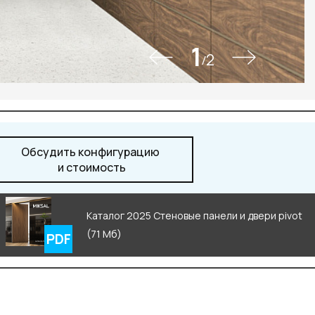
2-87-32
ru
1
2
/
Обсудить конфигурацию
и стоимость
Каталог 2025 Стеновые панели и двери pivot
(71 Мб)