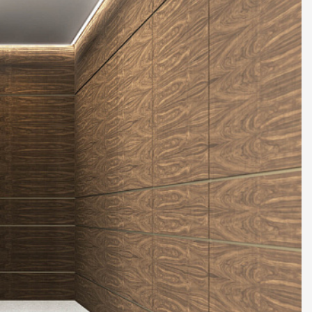
2 87 32
al.ru
ский Вал, д. 32
с 10:00 - 19:00)
те