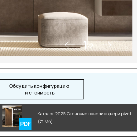
1
2
/
Обсудить конфигурацию
и стоимость
Каталог 2025 Стеновые панели и двери pivot
(71 Мб)