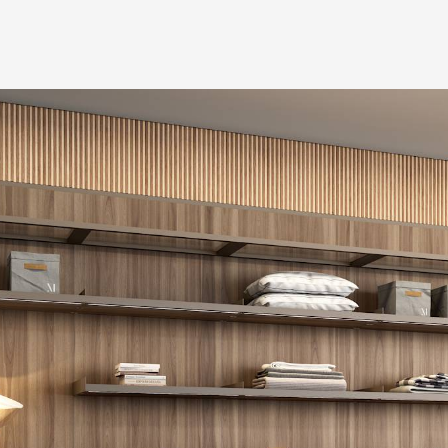
+7 495 66
salon@miks
Белорусская
г. Москва, ул. Бутыр
пн-сб 10:00 - 20:00 (в
(9.05 -выходной)
Посмотреть на кар