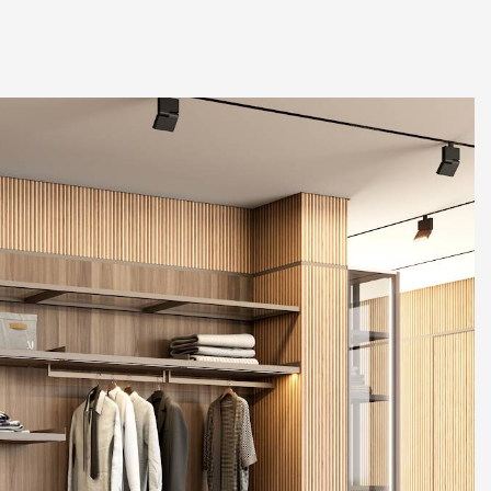
2 87 32
al.ru
ский Вал, д. 32
с 10:00 - 19:00)
те