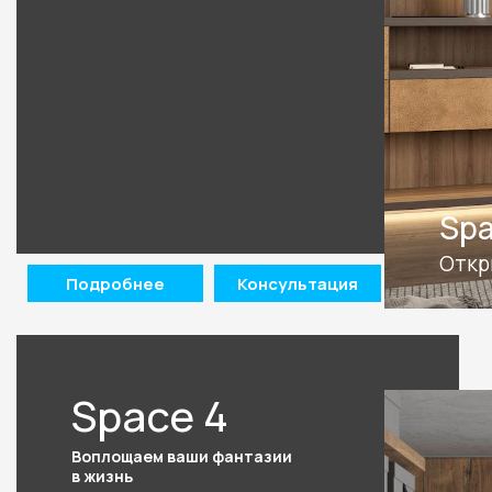
Spa
Откр
Подробнее
Консультация
Space 4
Воплощаем ваши фантазии
в жизнь