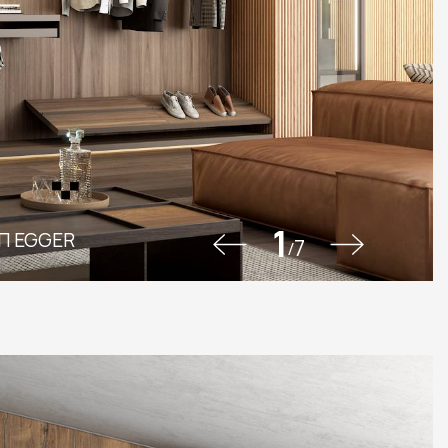
2-87-32
ru
1
СП EGGER
7
/