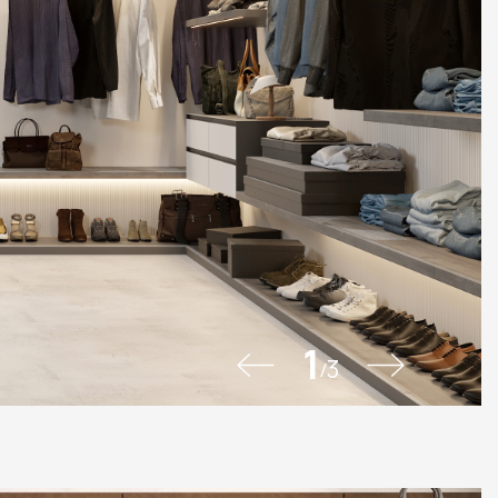
1
3
/