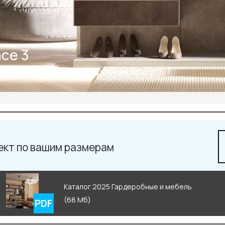
ce 3
усная навесная гардеробная модуль 1
ект по вашим размерам
Каталог 2025 Гардеробные и мебель
(68 Мб)