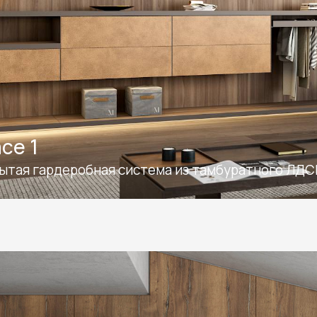
Телефон: +7 495 66
Email:
salon@miksal.
ce 1
ытая гардеробная система из тамбуратного ЛД