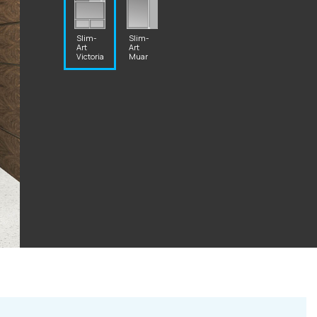
Slim-
Slim-
Art
Art
Victoria
Muar
2 87 32
al.ru
ский Вал, д. 32
с 10:00 - 19:00)
те