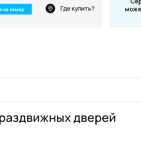
Сер
Телефон: +7 495 66
Где купить?
може
а на замер
Email:
salon@miksal.
 раздвижных дверей