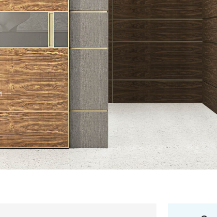
и
+7 495 66
salon@miks
Белорусская
г. Москва, ул. Бутыр
пн-сб 10:00 - 20:00 (в
(9.05 -выходной)
Посмотреть на кар