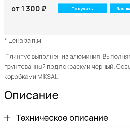
от 1 300 ₽
Получить
Заявк
расчет
* цена за п.м.
Плинтус выполнен из алюминия. Выполняет
грунтованный под покраску и черный. Со
коробками MIKSAL
Описание
Техническое описание