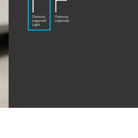
Плинтус
Плинтус
скрытый
скрытый
Light
2 87 32
al.ru
ский Вал, д. 32
с 10:00 - 19:00)
те