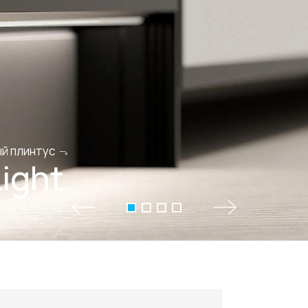
+7 495 66
й плинтус
salon@miks
ight
Белорусская
г. Москва, ул. Бутыр
пн-сб 10:00 - 20:00 (в
(9.05 -выходной)
Посмотреть на кар