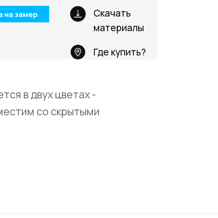
Телефон: +7 495 66
Скачать
а на замер
Email:
salon@miksal.
материалы
Где купить?
ся в двух цветах -
вместим со скрытыми