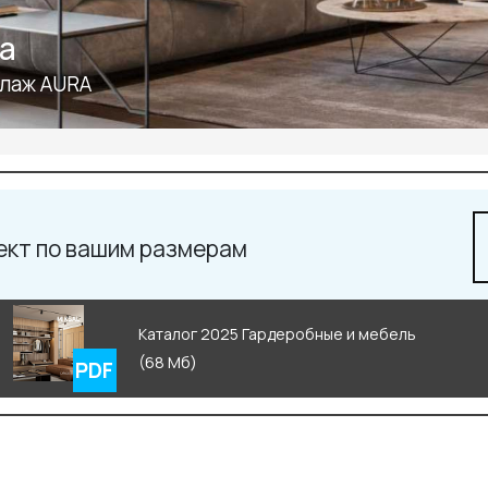
Телефон: +7 495 66
a
Email:
salon@miksal.
лаж AURA
ект по вашим размерам
Каталог 2025 Гардеробные и мебель
(68 Мб)