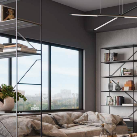
+7 495 66
salon@miks
Белорусская
г. Москва, ул. Бутыр
пн-сб 10:00 - 20:00 (в
(9.05 -выходной)
Посмотреть на кар