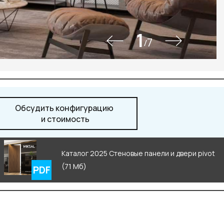
2-87-32
ru
1
7
/
Обсудить конфигурацию
и стоимость
Каталог 2025 Стеновые панели и двери pivot
(71 Мб)