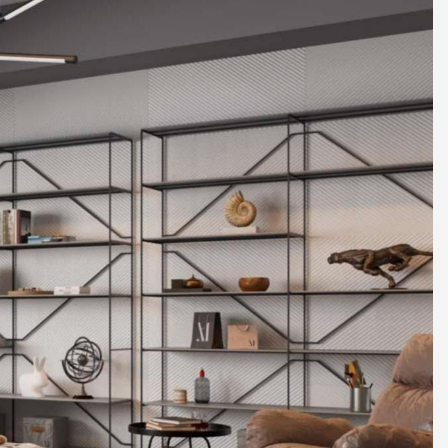
2 87 32
al.ru
ский Вал, д. 32
с 10:00 - 19:00)
те