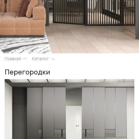
+7 495 662 87 32
salon@miksal.ru
Белорусская
г. Москва, ул. Бутырский Вал, д. 32
пн-сб 10:00 - 20:00 (вс 10:00 - 19:00)
Главная
Каталог
(9.05 -выходной)
Перегородки
Посмотреть на карте
Телефон: +7 495 662-87-32
Email:
salon@miksal.ru