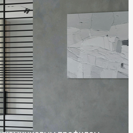
2 87 32
al.ru
ский Вал, д. 32
с 10:00 - 19:00)
те