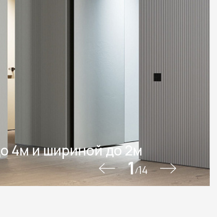
о 4м и шириной до 2м
1
14
/