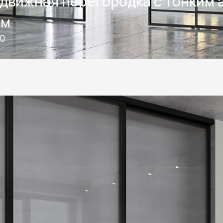
движная перегородка с тонким
Телефон: +7 495 66
мм
Email:
salon@miksal.
10