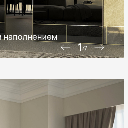
м наполнением
1
7
/