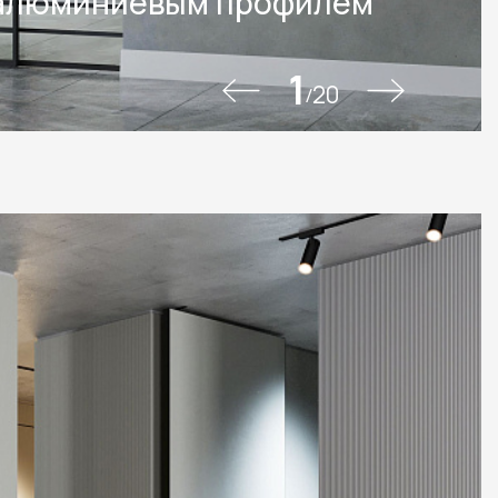
 алюминиевым профилем
2-87-32
ru
1
20
/