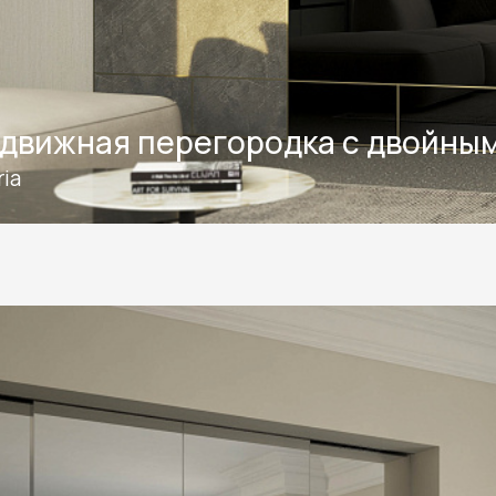
движная перегородка с двойны
ria