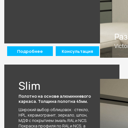
олнением
Раз
Victo
Подробнее
Консультация
Slim
Полотно на основе алюминиевого
каркаса. Толщина полотна 45мм.
Широкий выбор облицовок : стекло,
HPL, керамогранит, зеркало, шпон,
МДФ с покрытием эмаль RAL и NCS.
Покраска профиля по RAL и NCS, а