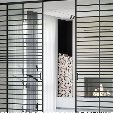
+7 495 66
salon@miks
Белорусская
г. Москва, ул. Бутыр
пн-сб 10:00 - 20:00 (в
(9.05 -выходной)
Посмотреть на кар