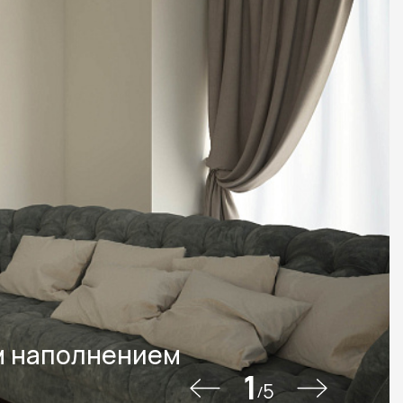
м наполнением
1
5
/