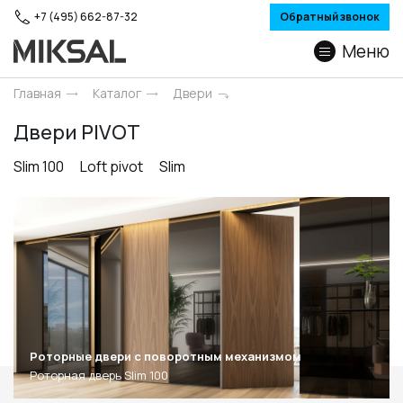
+7 (495) 662-87-32
Обратный звонок
Меню
Главная
Каталог
Двери
Двери PIVOT
Slim 100
Loft pivot
Slim
Роторные двери c поворотным механизмом
Роторная дверь Slim 100