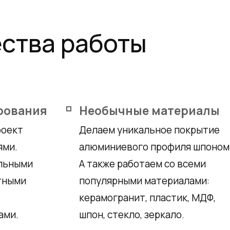
Телефон: +7 495 66
Email:
salon@miksal.
ства работы
рования
Необычные материалы
роект
Делаем уникальное покрытие
ями.
алюминиевого профиля шпоном
альными
А также работаем со всеми
тными
популярными материалами:
керамогранит, пластик, МДФ,
ами.
шпон, стекло, зеркало.