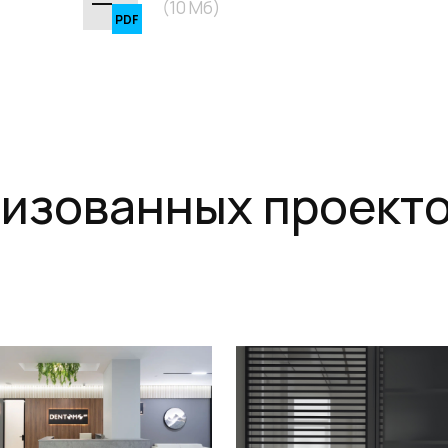
(10 Мб)
изованных проект