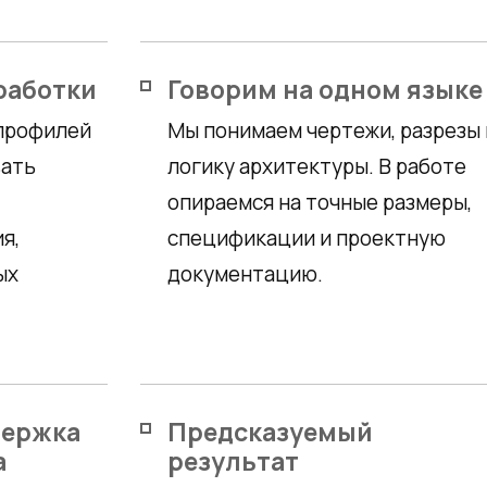
работки
Говорим на одном языке
 профилей
Мы понимаем чертежи, разрезы 
вать
логику архитектуры. В работе
опираемся на точные размеры,
я,
спецификации и проектную
ых
документацию.
держка
Предсказуемый
а
результат