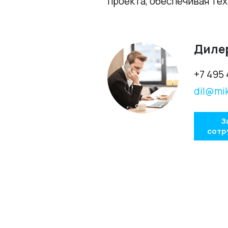
проекта, обеспечивая те
Диле
+7 495 
dil@mik
З
сотр