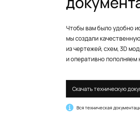
документ
Чтобы вам было удобно и
мы создали качественну
из чертежей, схем, 3D м
и оперативно пополняем 
Скачать техническую док
Вся техническая документаци