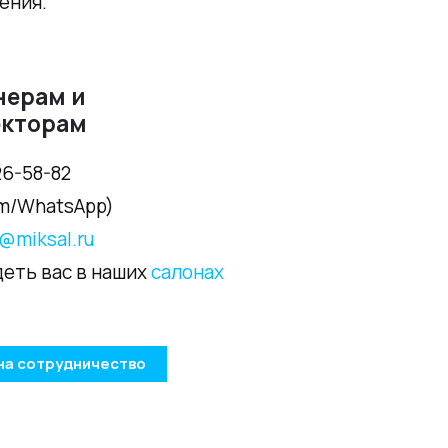
ения.
нерам и
екторам
26-58-82
2 87 32
am/WhatsApp)
al.ru
@miksal.ru
еть вас в наших
салонах
ский Вал, д. 32
на сотрудничество
с 10:00 - 19:00)
те