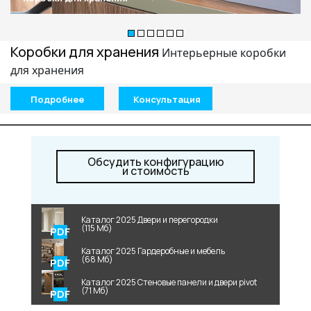
+7 495 662 87 32
salon@miksal.ru
Коробки для хранения
Интерьерные коробки
для хранения
Белорусская
Подробнее
Консультация
г. Москва, ул. Бутырский Вал, д. 32
пн-сб 10:00 - 20:00 (вс 10:00 - 19:00)
(9.05 -выходной)
Обсудить конфигурацию
Посмотреть на карте
и стоимость
Телефон: +7 495 662-87-32
Email:
salon@miksal.ru
Каталог 2025 Двери и перегородки
(115 Мб)
Каталог 2025 Гардеробные и мебель
(68 Мб)
Каталог 2025 Стеновые панели и двери pivot
(71 Мб)