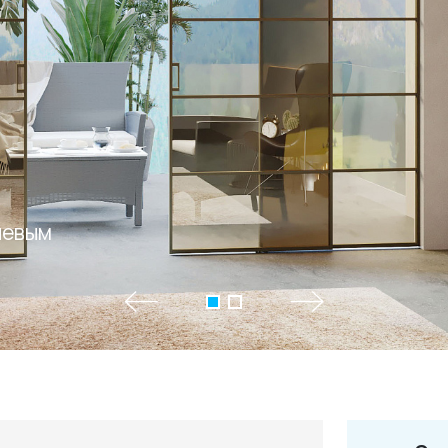
+7 495 66
salon@miks
иевым
Белорусская
г. Москва, ул. Бутыр
пн-сб 10:00 - 20:00 (в
(9.05 -выходной)
Посмотреть на кар