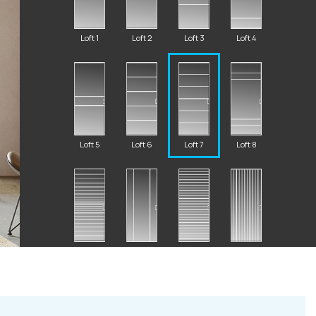
Loft 1
Loft 2
Loft 3
Loft 4
2 87 32
Loft 5
Loft 6
Loft 7
Loft 8
al.ru
ский Вал, д. 32
Loft 10
Loft 9
Loft 11
Loft 12
с 10:00 - 19:00)
те