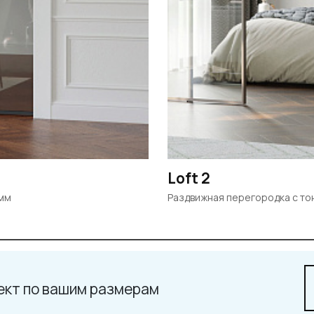
Loft 2
8мм
Раздвижная перегородка с т
ект по вашим размерам