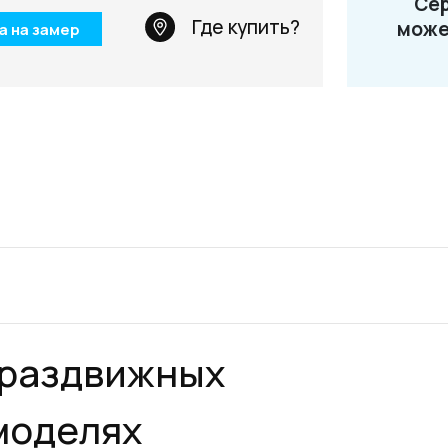
Сер
Телефон: +7 495 66
Где купить?
може
а на замер
Email:
salon@miksal.
 раздвижных
моделях