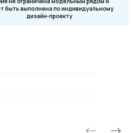
ия не ограничена модельным рядом и
2-87-32
т быть выполнена по индивидуальному
ru
дизайн-проекту
Loft 13
Loft 14
Loft 15
Loft 16
Loft 17
Loft 18
Loft 19
Loft 21