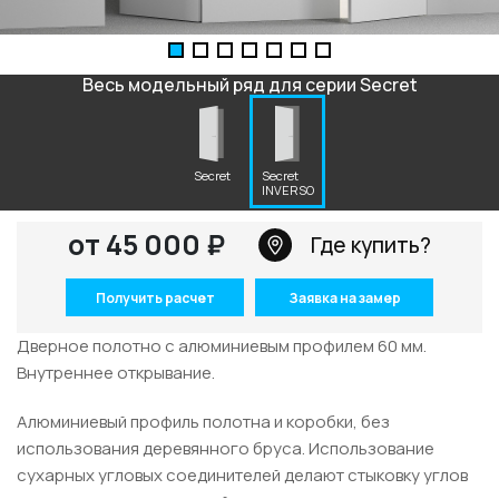
+7 495 662 87 32
salon@miksal.ru
Весь модельный ряд для серии Secret
Белорусская
г. Москва, ул. Бутырский Вал, д. 32
Secret
Secret
INVERSO
пн-сб 10:00 - 20:00 (вс 10:00 - 19:00)
(9.05 -выходной)
от 45 000 ₽
Где купить?
Посмотреть на карте
Получить расчет
Заявка на замер
Телефон: +7 495 662-87-32
Дверное полотно с алюминиевым профилем 60 мм.
Email:
salon@miksal.ru
Внутреннее открывание.
Алюминиевый профиль полотна и коробки, без
использования деревянного бруса. Использование
сухарных угловых соединителей делают стыковку углов