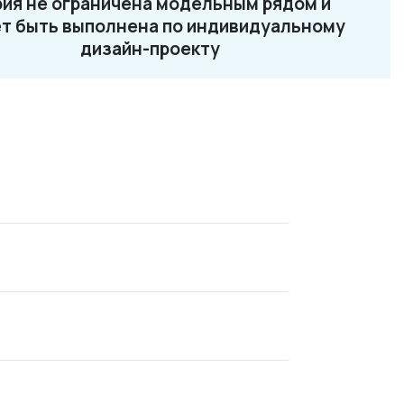
ия не ограничена модельным рядом и
2-87-32
т быть выполнена по индивидуальному
ru
дизайн-проекту
NEO 13
NEO 14