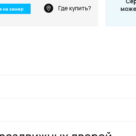
Сер
Телефон: +7 495 66
Где купить?
може
а на замер
Email:
salon@miksal.
 раздвижных дверей