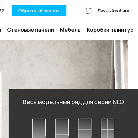
32
Обратный звонок
Личный кабинет
и
Стеновые панели
Мебель
Коробки, плинтус
Весь модельный ряд для серии NEO