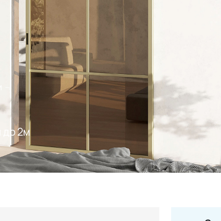
и
+7 495 66
salon@miks
 до 2м
Белорусская
г. Москва, ул. Бутыр
пн-сб 10:00 - 20:00 (в
(9.05 -выходной)
Посмотреть на кар