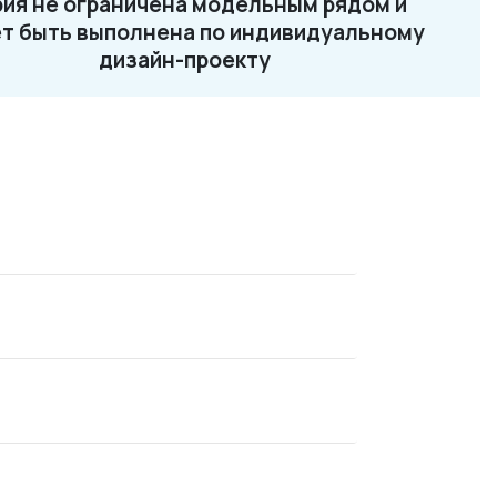
ия не ограничена модельным рядом и
2-87-32
т быть выполнена по индивидуальному
ru
дизайн-проекту
NEO 13
NEO 14