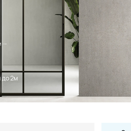
и
+7 495 66
salon@miks
 до 2м
Белорусская
г. Москва, ул. Бутыр
пн-сб 10:00 - 20:00 (в
(9.05 -выходной)
Посмотреть на кар