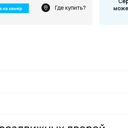
Сер
Телефон: +7 495 66
Где купить?
може
а на замер
Email:
salon@miksal.
 раздвижных дверей