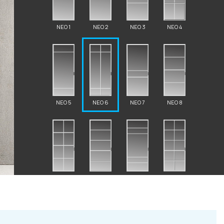
NEO 1
NEO 2
NEO 3
NEO 4
2 87 32
NEO 5
NEO 6
NEO 7
NEO 8
al.ru
ский Вал, д. 32
NEO 9
NEO 10
NEO 11
NEO 12
с 10:00 - 19:00)
те