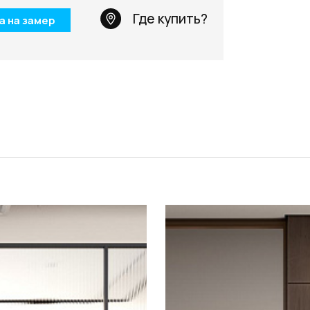
Телефон: +7 495 66
Где купить?
а на замер
Email:
salon@miksal.