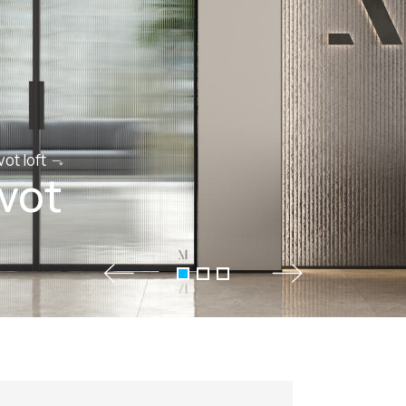
vot loft
ivot
+7 495 66
salon@miks
Белорусская
г. Москва, ул. Бутыр
пн-сб 10:00 - 20:00 (в
(9.05 -выходной)
Посмотреть на кар