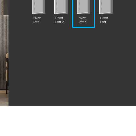
Pivot
Pivot
Pivot
Pivot
Loft 1
Loft 2
Loft 3
Loft
2 87 32
al.ru
ский Вал, д. 32
с 10:00 - 19:00)
те