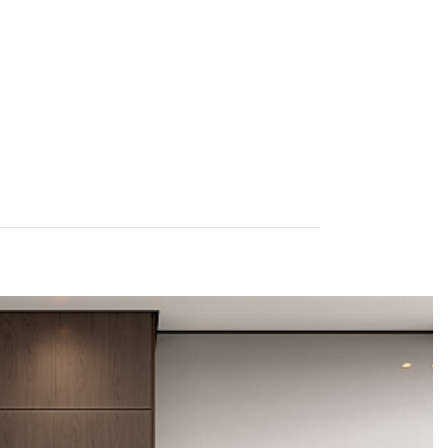
2-87-32
ru