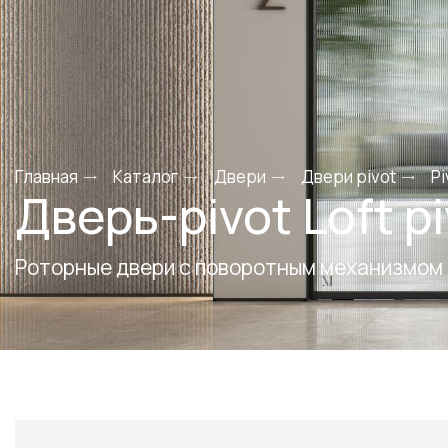
Главная
Каталог
Двери
Двери pivot
Pi
Дверь-pivot Loft p
Роторные двери c поворотным механизмом