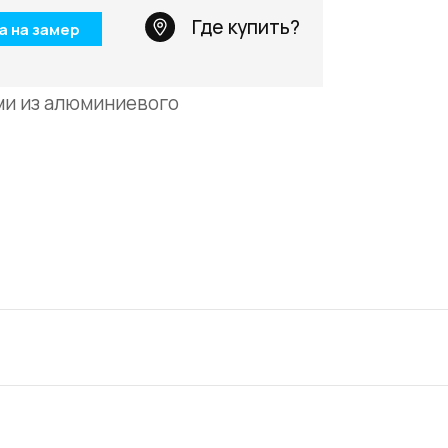
Телефон: +7 495 66
Где купить?
а на замер
Email:
salon@miksal.
ми из алюминиевого