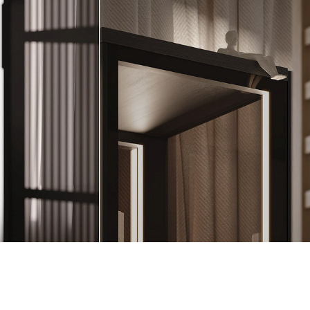
2 87 32
al.ru
ский Вал, д. 32
с 10:00 - 19:00)
те