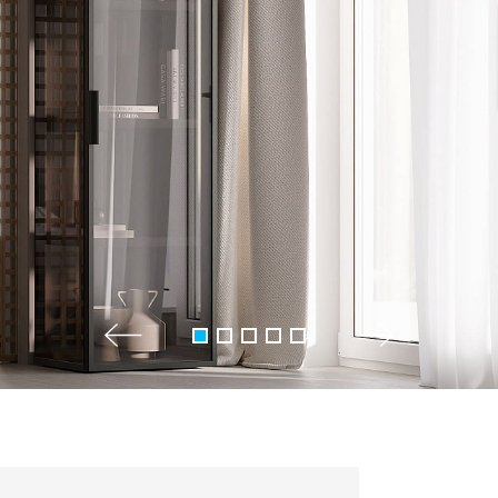
+7 495 66
salon@miks
Белорусская
г. Москва, ул. Бутыр
пн-сб 10:00 - 20:00 (в
(9.05 -выходной)
Посмотреть на кар