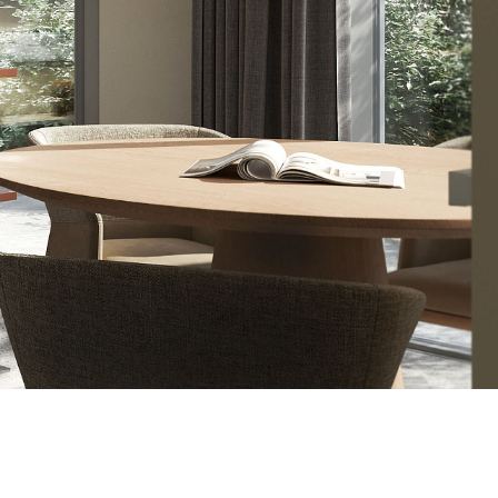
2 87 32
al.ru
ский Вал, д. 32
с 10:00 - 19:00)
те