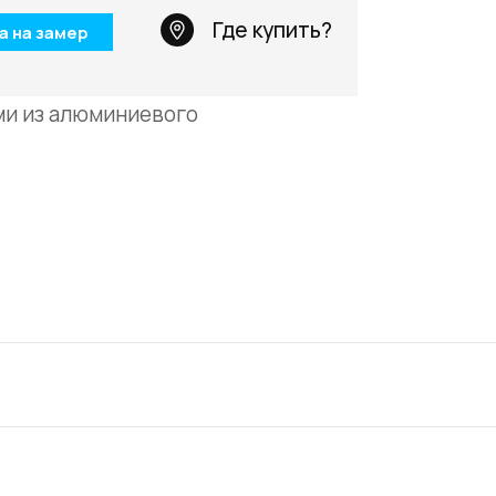
Телефон: +7 495 66
Где купить?
а на замер
Email:
salon@miksal.
ми из алюминиевого