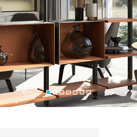
ubo
+7 495 66
salon@miks
Белорусская
г. Москва, ул. Бутыр
пн-сб 10:00 - 20:00 (в
(9.05 -выходной)
Посмотреть на кар