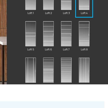
Loft 1
Loft 2
Loft 3
Loft 4
2 87 32
Loft 5
Loft 6
Loft 7
Loft 8
al.ru
ский Вал, д. 32
Loft 9
Loft 10
Loft 11
Loft 12
с 10:00 - 19:00)
те