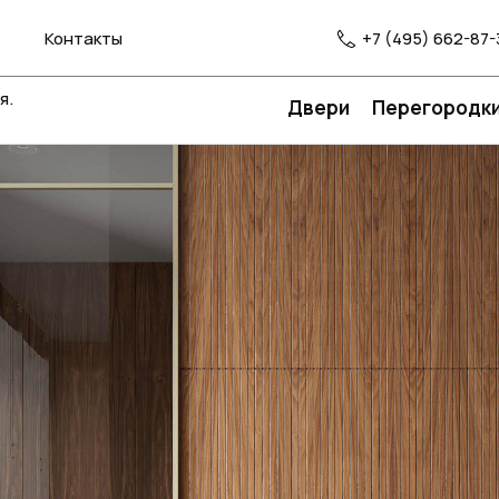
Контакты
+7 (495) 662-87-
я.
Двери
Перегородк