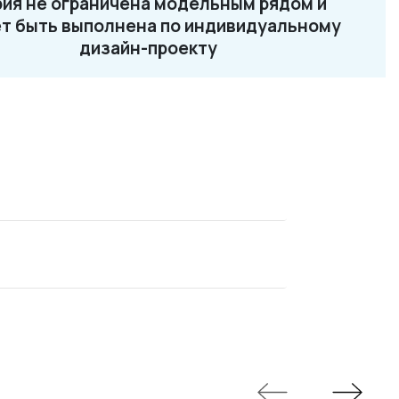
ия не ограничена модельным рядом и
2-87-32
т быть выполнена по индивидуальному
ru
дизайн-проекту
Loft 13
Loft 14
Loft 15
Loft 16
Loft 17
Loft 18
Loft 19
Loft 21