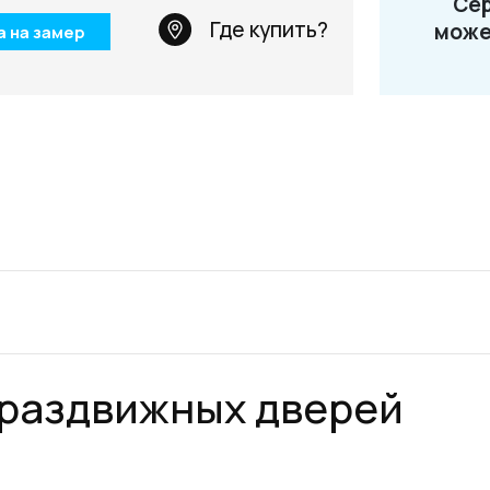
Сер
Телефон: +7 495 66
Где купить?
може
а на замер
Email:
salon@miksal.
 раздвижных дверей