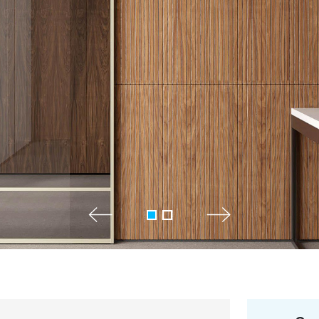
+7 495 66
salon@miks
Белорусская
г. Москва, ул. Бутыр
пн-сб 10:00 - 20:00 (в
(9.05 -выходной)
Посмотреть на кар