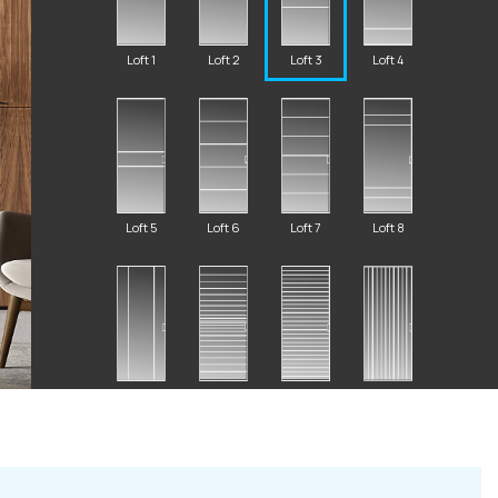
Loft 1
Loft 2
Loft 3
Loft 4
2 87 32
Loft 5
Loft 6
Loft 7
Loft 8
al.ru
ский Вал, д. 32
Loft 9
Loft 10
Loft 11
Loft 12
с 10:00 - 19:00)
те