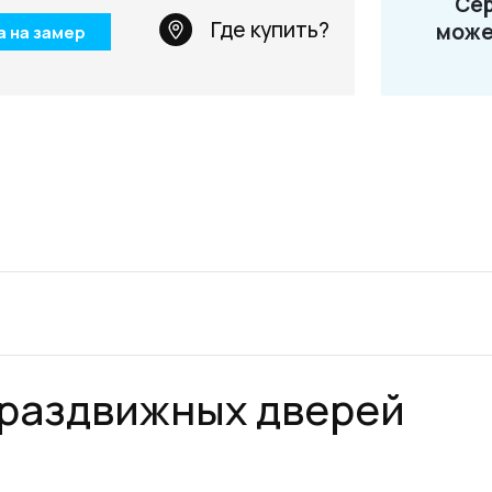
Сер
Телефон: +7 495 66
Где купить?
може
а на замер
Email:
salon@miksal.
 раздвижных дверей