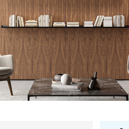
и
+7 495 66
salon@miks
Белорусская
г. Москва, ул. Бутыр
пн-сб 10:00 - 20:00 (в
(9.05 -выходной)
Посмотреть на кар