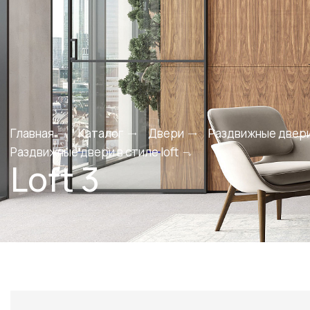
Главная
Каталог
Двери
Раздвижные двер
Раздвижные двери в стиле loft
Loft 3