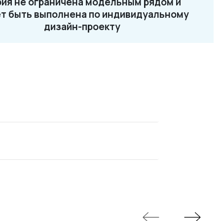
ия не ограничена модельным рядом и
2-87-32
т быть выполнена по индивидуальному
ru
дизайн-проекту
Loft 13
Loft 14
Loft 15
Loft 16
Loft 17
Loft 18
Loft 19
Loft 21