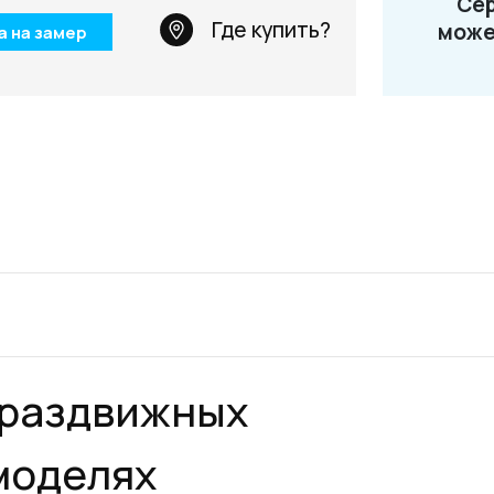
Сер
Телефон: +7 495 66
Где купить?
може
а на замер
Email:
salon@miksal.
 раздвижных
моделях