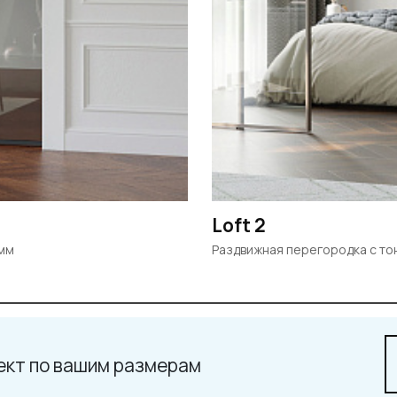
Loft 2
8мм
Раздвижная перегородка с т
ект по вашим размерам