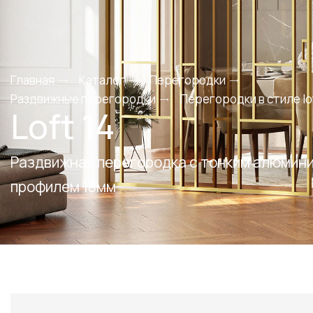
Главная
Каталог
Перегородки
Раздвижные перегородки
Перегородки в стиле lo
Loft 14
Раздвижная перегородка с тонким алюмин
профилем 18мм