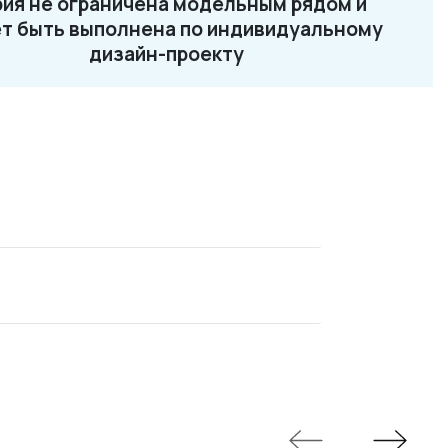
ия не ограничена модельным рядом и
2-87-32
т быть выполнена по индивидуальному
ru
дизайн-проекту
Loft 13
Loft 14
Loft 15
Loft 16
Loft 17
Loft 18
Loft 19
Loft 21