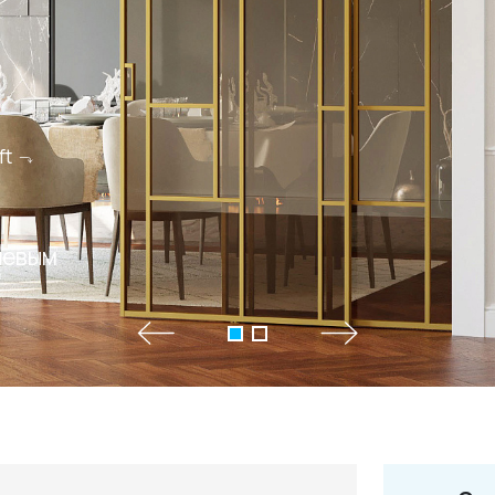
ft
+7 495 66
salon@miks
иевым
Белорусская
г. Москва, ул. Бутыр
пн-сб 10:00 - 20:00 (в
(9.05 -выходной)
Посмотреть на кар