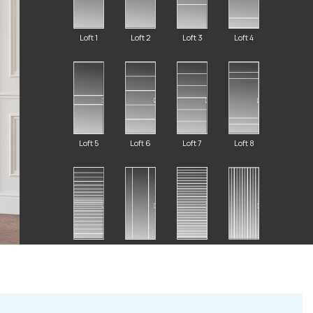
Loft 1
Loft 2
Loft 3
Loft 4
2 87 32
Loft 5
Loft 6
Loft 7
Loft 8
al.ru
ский Вал, д. 32
Loft 10
Loft 9
Loft 11
Loft 12
с 10:00 - 19:00)
те