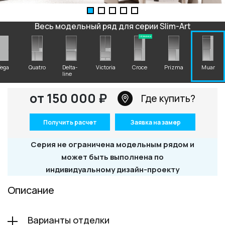
+7 495 662 87 32
salon@miksal.ru
Весь модельный ряд для серии Slim-Art
Новинка
Белорусская
ega
Quatro
Delta-
Victoria
Croce
Prizma
Muar
line
г. Москва, ул. Бутырский Вал, д. 32
пн-сб 10:00 - 20:00 (вс 10:00 - 19:00)
от 150 000 ₽
Где купить?
(9.05 -выходной)
Посмотреть на карте
Получить расчет
Заявка на замер
Телефон: +7 495 662-87-32
Серия не ограничена модельным рядом и
Email:
salon@miksal.ru
может быть выполнена по
индивидуальному дизайн-проекту
Описание
Варианты отделки