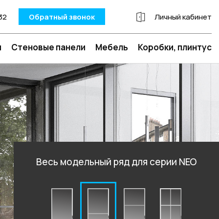
32
Обратный звонок
Личный кабинет
и
Стеновые панели
Мебель
Коробки, плинтус
Весь модельный ряд для серии NEO