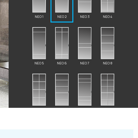
NEO 1
NEO 2
NEO 3
NEO 4
2 87 32
NEO 5
NEO 6
NEO 7
NEO 8
al.ru
ский Вал, д. 32
NEO 9
NEO 10
NEO 11
NEO 12
с 10:00 - 19:00)
те