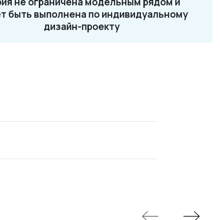
ия не ограничена модельным рядом и
2-87-32
т быть выполнена по индивидуальному
ru
дизайн-проекту
NEO 13
NEO 14