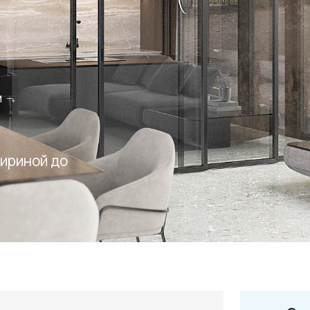
м
+7 495 66
salon@miks
шириной до
Белорусская
г. Москва, ул. Бутыр
пн-сб 10:00 - 20:00 (в
(9.05 -выходной)
Посмотреть на кар