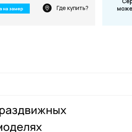
Сер
Телефон: +7 495 66
Где купить?
може
а на замер
Email:
salon@miksal.
 раздвижных
моделях