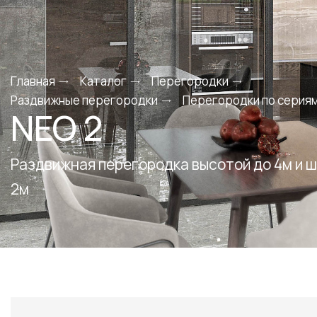
Главная
Каталог
Перегородки
Раздвижные перегородки
Перегородки по серия
NEO 2
Раздвижная перегородка высотой до 4м и 
2м