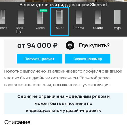
+7 495 662 87 32
Весь модельный ряд для серии Slim-art
salon@miksal.ru
Новинка
ctoria
Delta-
Croce
Muar
Prizma
Quatro
Vega
line
Белорусская
от 94 000 ₽
г. Москва, ул. Бутырский Вал, д. 32
Где купить?
пн-сб 10:00 - 20:00 (вс 10:00 - 19:00)
Получить расчет
Заявка на замер
(9.05 -выходной)
Посмотреть на карте
Полотно выполнено из алюминиевого профиля с видимой
частью 8мм и двойным остеклением. Разнообразие
Телефон: +7 495 662-87-32
вариантов наполнения, повышенная шумоизоляция.
Email:
salon@miksal.ru
Серия не ограничена модельным рядом и
может быть выполнена по
индивидуальному дизайн-проекту
Описание