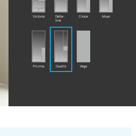
Victoria
Delta-
Croce
Muar
line
2 87 32
Prizma
Quatro
Vega
al.ru
ский Вал, д. 32
с 10:00 - 19:00)
те