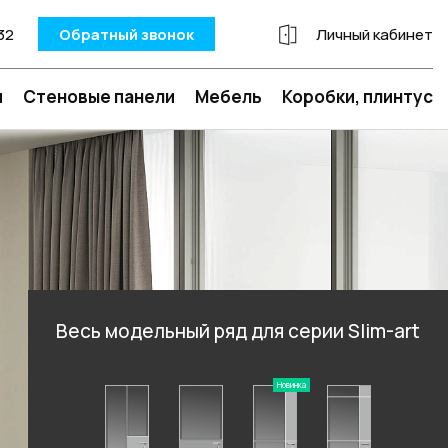
32
Обратный звонок
Личный кабинет
и
Стеновые панели
Мебель
Коробки, плинтус
Весь модельный ряд для серии Slim-art
Новинка