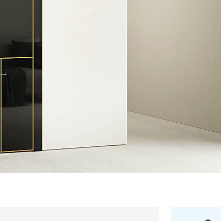
+7 495 66
salon@miks
Белорусская
г. Москва, ул. Бутыр
пн-сб 10:00 - 20:00 (в
(9.05 -выходной)
Посмотреть на кар