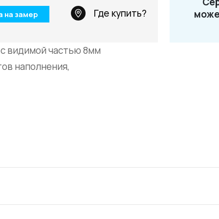
Сер
Телефон: +7 495 66
Где купить?
може
а на замер
Email:
salon@miksal.
с видимой частью 8мм
тов наполнения,