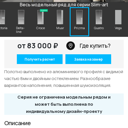
+7 495 662 87 32
Весь модельный ряд для серии Slim-art
salon@miksal.ru
Новинка
ctoria
Delta-
Croce
Muar
Prizma
Quatro
Vega
line
Белорусская
от 83 000 ₽
г. Москва, ул. Бутырский Вал, д. 32
Где купить?
пн-сб 10:00 - 20:00 (вс 10:00 - 19:00)
Получить расчет
Заявка на замер
(9.05 -выходной)
Посмотреть на карте
Полотно выполнено из алюминиевого профиля с видимой
частью 8мм и двойным остеклением. Разнообразие
Телефон: +7 495 662-87-32
вариантов наполнения, повышенная шумоизоляция.
Email:
salon@miksal.ru
Серия не ограничена модельным рядом и
может быть выполнена по
индивидуальному дизайн-проекту
Описание