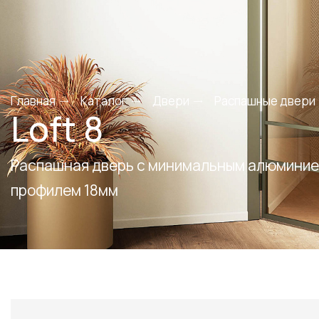
Главная
Каталог
Двери
Распашные двери
Loft 8
Распашная дверь с минимальным алюмини
профилем 18мм