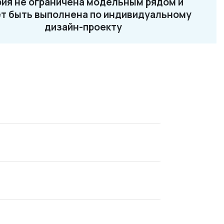
ия не ограничена модельным рядом и
2-87-32
т быть выполнена по индивидуальному
ru
дизайн-проекту
Loft 13
Loft 14
Loft 15
Loft 16
Новинка
Новинка
Loft 17
Loft 18
Loft 19
Loft 21