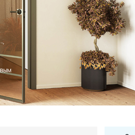
+7 495 66
salon@miks
евым
Белорусская
г. Москва, ул. Бутыр
пн-сб 10:00 - 20:00 (в
(9.05 -выходной)
Посмотреть на кар