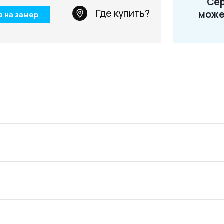
Сер
Телефон: +7 495 66
Где купить?
може
а на замер
Email:
salon@miksal.