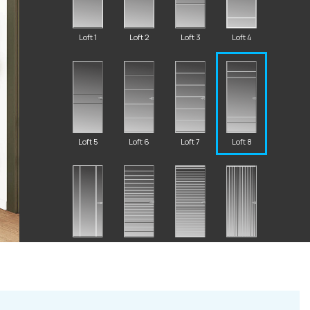
Loft 1
Loft 2
Loft 3
Loft 4
2 87 32
Loft 5
Loft 6
Loft 7
Loft 8
al.ru
ский Вал, д. 32
Loft 9
Loft 10
Loft 11
Loft 12
с 10:00 - 19:00)
Новинка
те